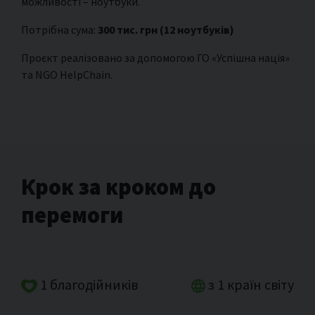
можливості – ноутбуки.
Потрібна сума:
300 тис. грн (12 ноутбуків)
Проєкт реалізовано за допомогою ГО «Успішна нація»
та NGO HelpChain.
Крок за кроком до
перемоги
1 благодійників
з 1 країн світу