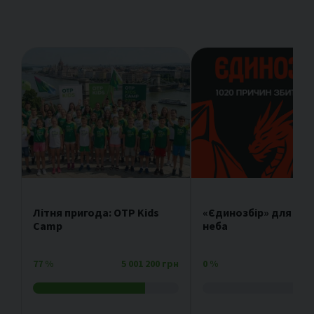
Літня пригода: OTP Kids
«Єдинозбір» для зах
Camp
неба
77
%
5 001 200 грн
0
%
4