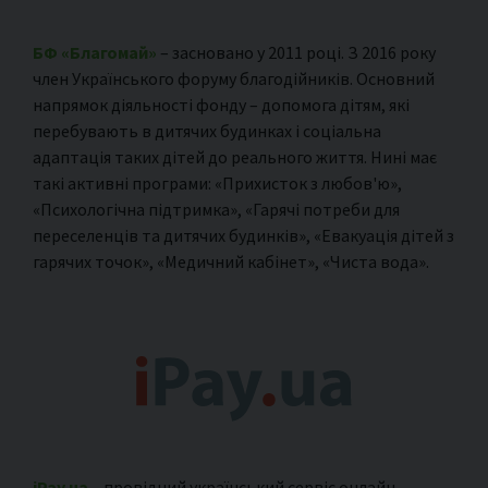
БФ «Благомай»
– засновано у 2011 році. З 2016 року
член Українського форуму благодійників. Основний
напрямок діяльності фонду – допомога дітям, які
перебувають в дитячих будинках і соціальна
адаптація таких дітей до реального життя. Нині має
такі активні програми: «Прихисток з любов'ю»,
«Психологічна підтримка», «Гарячі потреби для
переселенців та дитячих будинків», «Евакуація дітей з
гарячих точок», «Медичний кабінет», «Чиста вода».
iPay.ua
– провідний український сервіс онлайн-