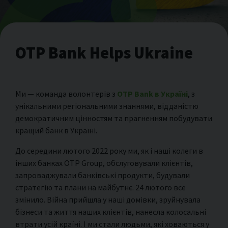
OTP Bank Helps Ukraine
Ми — команда волонтерів з
OTP Bank в Україні
, з
унікальними регіональними знаннями, відданістю
демократичним цінностям та прагненням побудувати
кращий банк в Україні.
До середини лютого 2022 року ми, як і наші колеги в
інших банках OTP Group, обслуговували клієнтів,
запроваджували банківські продукти, будували
стратегію та плани на майбутнє. 24 лютого все
змінило. Війна прийшла у наші домівки, зруйнувала
бізнеси та життя наших клієнтів, нанесла колосальні
втрати усій країні. І ми стали людьми, які ховаються у