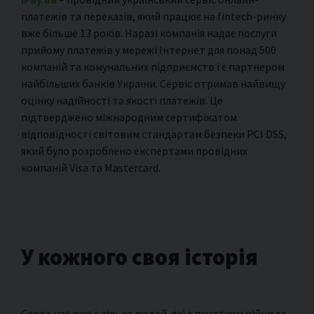
платежів та переказів, який працює на fintech-ринку
вже більше 13 років. Наразі компанія надає послуги
прийому платежів у мережі Інтернет для понад 500
компаній та комунальних підприємств і є партнером
найбільших банків України. Сервіс отримав найвищу
оцінку надійності та якості платежів. Це
підтверджено міжнародним сертифікатом
відповідності світовим стандартам безпеки PCI DSS,
який було розроблено експертами провідних
компаній Visa та Mastercard.
У кожного своя історія
Серед нас вже є кілька людей, які з початком війни за