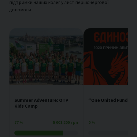
підтримки наших колег у лист першочергової
допомоги.
Summer Adventure: OTP
“One United Fundrais
Kids Camp
77
%
5 001 200 грн
0
%
4