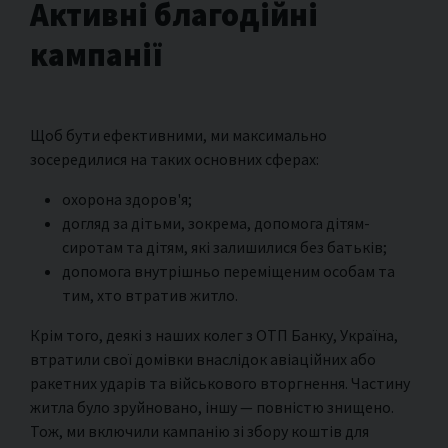
Активні благодійні
кампанії
Щоб бути ефективними, ми максимально
зосередилися на таких основних сферах:
охорона здоров'я;
догляд за дітьми, зокрема, допомога дітям-
сиротам та дітям, які залишилися без батьків;
допомога внутрішньо переміщеним особам та
тим, хто втратив житло.
Крім того, деякі з наших колег з ОТП Банку, Україна,
втратили свої домівки внаслідок авіаційних або
ракетних ударів та військового вторгнення. Частину
житла було зруйновано, іншу — повністю знищено.
Тож, ми включили кампанію зі збору коштів для