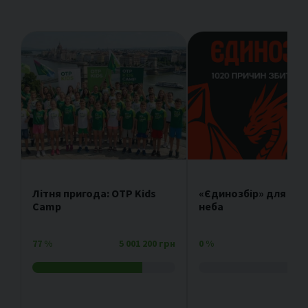
Літня пригода: OTP Kids
«Єдинозбір» для зах
Camp
неба
77
%
5 001 200 грн
0
%
4