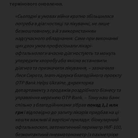
термінового оновлення.
«Сьогодні в умовах війни кратно збільшилася
потреба в діагностиці та лікуванні, не лише
безкоштовному, а й з використанням
надсучасного обладнання. Саме при виконанні
цих двох умов професіонали лікарі-
офтальмологи вчасно діагностують та можуть
упередити хворобу або якісно встановити
діагноз та призначити лікування, – зазначила
Леся Сирота, team-лідерка благодійного проєкту
OTP Bank Helps Ukraine, директорка
департаменту з продажів роздрібного бізнесу та
управління мережею OTP Bank. – Тому наш Банк
спільно з благодійниками зібрав
понад 1,1 млн
грн
і відповідно до запиту лікарів придбав на ці
кошти важливі й вартісні прилади: біокулярний
офтальмоскоп, автоматичний периметр HVF-100,
безконтактний пневмотонометр (з пахіметрією