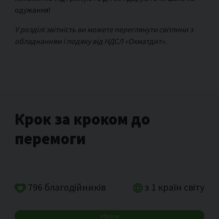
одужання!
У розділі звітність ви можете переглянути світлини з
обладнанням і подяку від НДСЛ «Охматдит».
Крок за кроком до
перемоги
796 благодійників
з 1 країн світу
зібрали