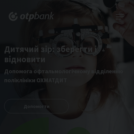
Дитячий зір: зберегти і
відновити
Допомога офтальмологічному відділенню
поліклініки ОХМАТДИТ
Допомогти