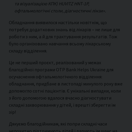
та візуалізацією КПК) HUVITZ HNT-1P,
офтальмологічні столи, діагностичні лінзи».
Обладнання виявилося настільки новітнім, що
потребує додаткових знань від лікарів – не лише для
роботи з ним, а й для трактування результатів. Тож
було організовано навчання всьому лікарському
складу відділення.
Це не перший проєкт, реалізований у межах
благодійної програми OTP Bank Helps Ukraine для
осучаснення офтальмологічного відділення:
обладнання, придбане в листопаді минулого року вже
допомогло сотні пацієнтів. Є унікальні випадки, коли
з його допомогою вдалося вчасно діагностувати
складні захворювання у дітей, і врешті зберегти їм
зір!
Дякуємо благодійникам, які попри складні часи
непохитно підтримують дітей і дарують їм шанс на